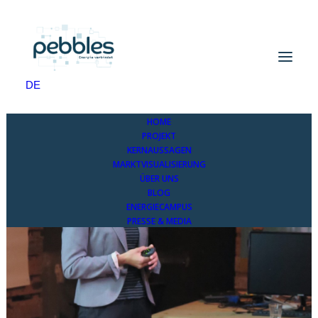
DE
HOME
PROJEKT
KERNAUSSAGEN
MARKTVISUALISIERUNG
ÜBER UNS
BLOG
ENERGIECAMPUS
PRESSE & MEDIA