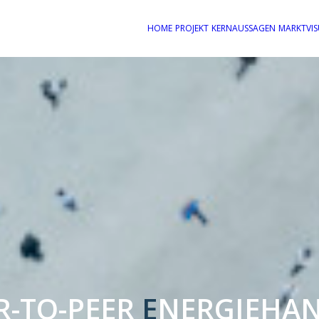
HOME
PROJEKT
KERNAUSSAGEN
MARKTVIS
R-TO-PEER
E
NERGIEHA