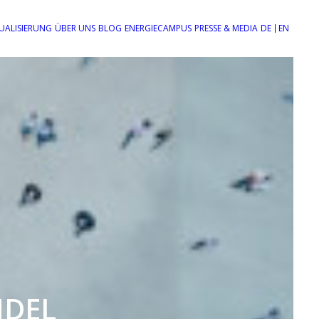
UALISIERUNG
ÜBER UNS
BLOG
ENERGIECAMPUS
PRESSE & MEDIA
DE
EN
NDEL