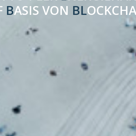
F
B
ASIS VON
BL
OCKCHA