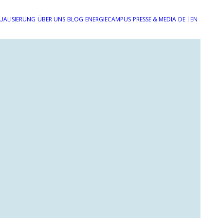
UALISIERUNG
ÜBER UNS
BLOG
ENERGIECAMPUS
PRESSE & MEDIA
DE
EN