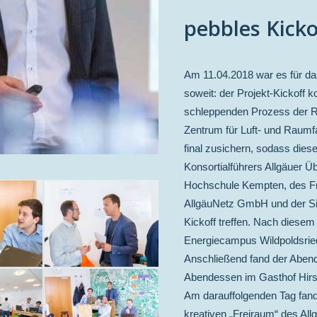
pebbles Kick
Am 11.04.2018 war es für da
soweit: der Projekt-Kickoff k
schleppenden Prozess der R
Zentrum für Luft- und Raumf
final zusichern, sodass die
Konsortialführers Allgäuer Ü
Hochschule Kempten, des Fra
AllgäuNetz GmbH und der S
Kickoff treffen. Nach diese
Energiecampus Wildpoldsried
Anschließend fand der Aben
Abendessen im Gasthof Hirsc
Am darauffolgenden Tag fand
kreativen „Freiraum“ des All