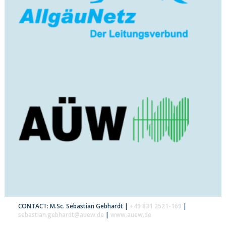
CONTACT: M.Sc. Sebastian Gebhardt |
+49 831 2521-169
|
sebastian.gebhardt@auew.de
|
www.auew.de