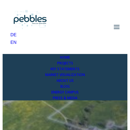
DE
EN
HOME
PROJECTS
KEY STATEMENTS
MARKET VISUALIZATION
ABOUT US
BLOG
ENERGY CAMPUS
PRESS & MEDIA