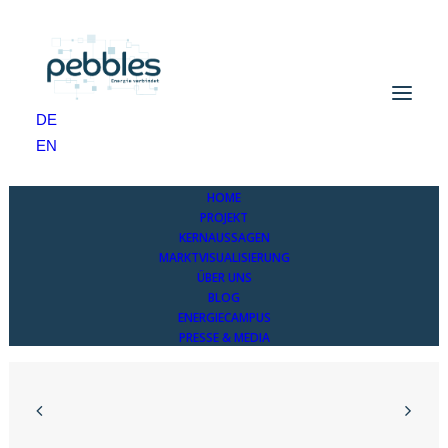
bizz energy. Smart Meter müssen Blockchain
DE
fähig sein
EN
Home
bizz energy. Smart Meter müssen Blockchain fähig sein
HOME
PROJEKT
KERNAUSSAGEN
MARKTVISUALISIERUNG
ÜBER UNS
BLOG
ENERGIECAMPUS
PRESSE & MEDIA